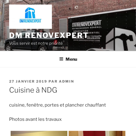
Aller
au
contenu
DM RENOVEXPERT
Vous servir est notre priorité
Menu
PUBLIÉ
27 JANVIER 2019
PAR
ADMIN
LE
Cuisine à NDG
cuisine, fenêtre, portes et plancher chauffant
Photos avant les travaux